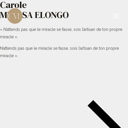
Carole
Aller
au
MBESSA ELONGO
contenu
Main
« N’attends pas que le miracle se fasse, sois l’artisan de ton propre
Men
miracle ».
N’attends pas que le miracle se fasse, sois l’artisan de ton propre
miracle ».