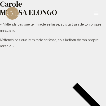
Carole
Aller
au
MBESSA ELONGO
contenu
Main
« N’attends pas que le miracle se fasse, sois l’artisan de ton propre
Men
miracle ».
N’attends pas que le miracle se fasse, sois l’artisan de ton propre
miracle ».