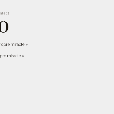
ntact
O
ropre miracle ».
pre miracle ».