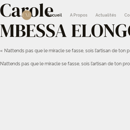
Carole
Aller
au
Accueil
A Propos
Actualités
Co
MBESSA ELONG
contenu
« N’attends pas que le miracle se fasse, sois l’artisan de ton p
N’attends pas que le miracle se fasse, sois l’artisan de ton pro