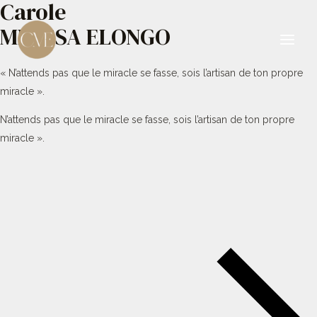
Carole
Aller
au
MBESSA ELONGO
contenu
Main
« N’attends pas que le miracle se fasse, sois l’artisan de ton propre
Men
miracle ».
N’attends pas que le miracle se fasse, sois l’artisan de ton propre
miracle ».