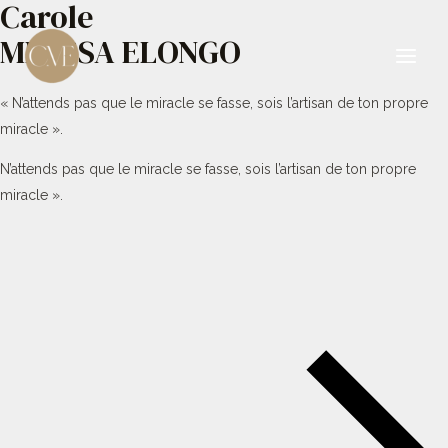
Carole
Aller
au
MBESSA ELONGO
contenu
Main
« N’attends pas que le miracle se fasse, sois l’artisan de ton propre
Men
miracle ».
N’attends pas que le miracle se fasse, sois l’artisan de ton propre
miracle ».