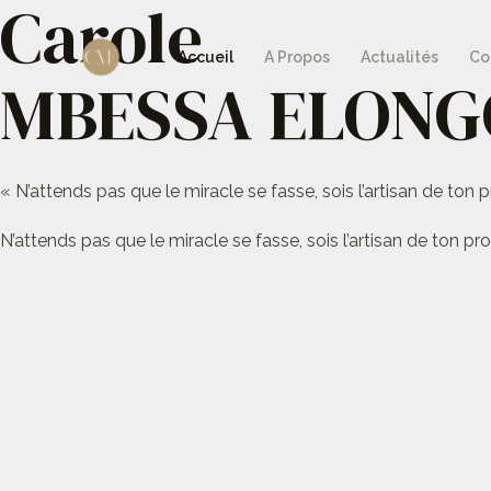
Carole
Aller
au
Accueil
A Propos
Actualités
Co
MBESSA ELONG
contenu
« N’attends pas que le miracle se fasse, sois l’artisan de ton p
N’attends pas que le miracle se fasse, sois l’artisan de ton pro