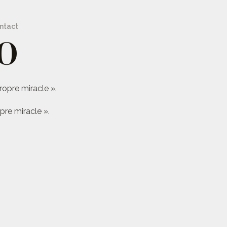
ntact
O
ropre miracle ».
pre miracle ».