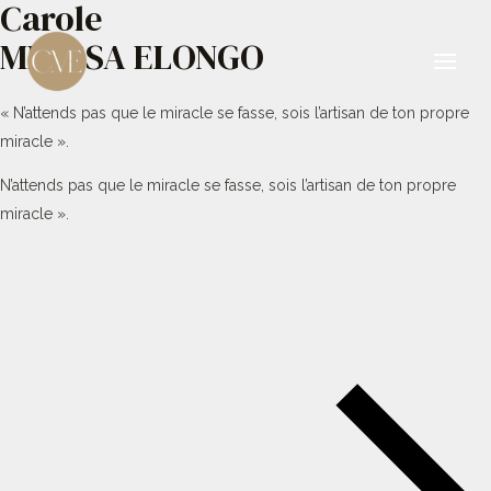
Carole
Aller
au
MBESSA ELONGO
contenu
Main
« N’attends pas que le miracle se fasse, sois l’artisan de ton propre
Men
miracle ».
N’attends pas que le miracle se fasse, sois l’artisan de ton propre
miracle ».