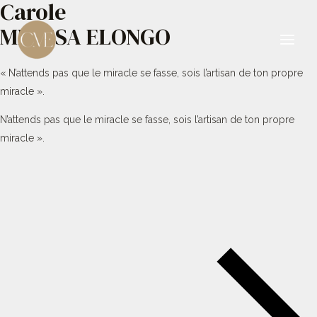
Carole
Aller
au
MBESSA ELONGO
contenu
Main
« N’attends pas que le miracle se fasse, sois l’artisan de ton propre
Men
miracle ».
N’attends pas que le miracle se fasse, sois l’artisan de ton propre
miracle ».