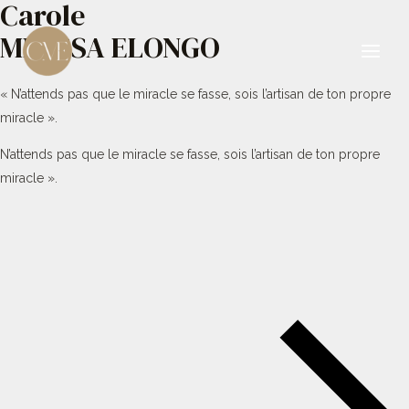
Carole
Aller
au
MBESSA ELONGO
contenu
Main
« N’attends pas que le miracle se fasse, sois l’artisan de ton propre
Men
miracle ».
N’attends pas que le miracle se fasse, sois l’artisan de ton propre
miracle ».