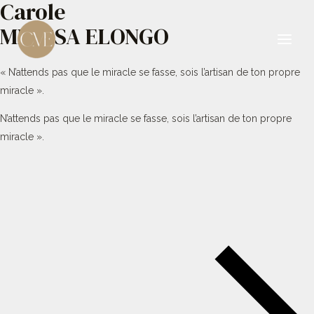
Carole
Aller
au
MBESSA ELONGO
contenu
Main
« N’attends pas que le miracle se fasse, sois l’artisan de ton propre
Men
miracle ».
N’attends pas que le miracle se fasse, sois l’artisan de ton propre
miracle ».