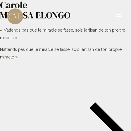
Carole
Aller
au
MBESSA ELONGO
contenu
Main
« N’attends pas que le miracle se fasse, sois l’artisan de ton propre
Men
miracle ».
N’attends pas que le miracle se fasse, sois l’artisan de ton propre
miracle ».