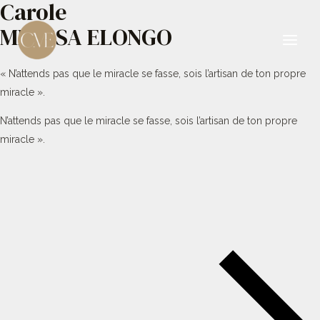
Carole
Aller
au
MBESSA ELONGO
contenu
Main
« N’attends pas que le miracle se fasse, sois l’artisan de ton propre
Men
miracle ».
N’attends pas que le miracle se fasse, sois l’artisan de ton propre
miracle ».