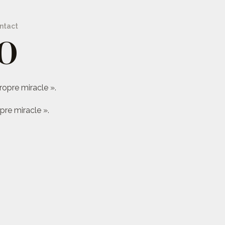
ntact
O
ropre miracle ».
pre miracle ».