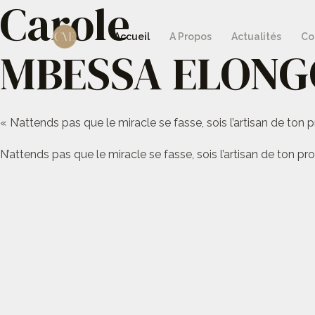
Carole
Aller
au
Accueil
A Propos
Actualités
Co
MBESSA ELONG
contenu
« N’attends pas que le miracle se fasse, sois l’artisan de ton p
N’attends pas que le miracle se fasse, sois l’artisan de ton pro