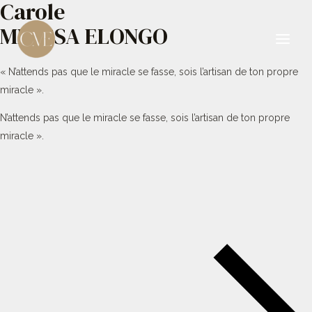
Carole
Aller
au
MBESSA ELONGO
contenu
Main
« N’attends pas que le miracle se fasse, sois l’artisan de ton propre
Men
miracle ».
N’attends pas que le miracle se fasse, sois l’artisan de ton propre
miracle ».