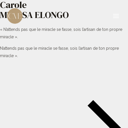
Carole
Aller
au
MBESSA ELONGO
contenu
Main
« N’attends pas que le miracle se fasse, sois l’artisan de ton propre
Men
miracle ».
N’attends pas que le miracle se fasse, sois l’artisan de ton propre
miracle ».