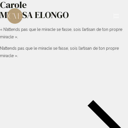
Carole
Aller
au
MBESSA ELONGO
contenu
Main
« N’attends pas que le miracle se fasse, sois l’artisan de ton propre
Men
miracle ».
N’attends pas que le miracle se fasse, sois l’artisan de ton propre
miracle ».