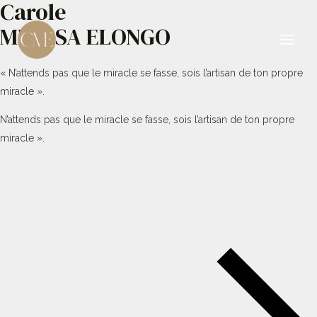
Carole
Aller
au
MBESSA ELONGO
contenu
Main
« N’attends pas que le miracle se fasse, sois l’artisan de ton propre
Men
miracle ».
N’attends pas que le miracle se fasse, sois l’artisan de ton propre
miracle ».