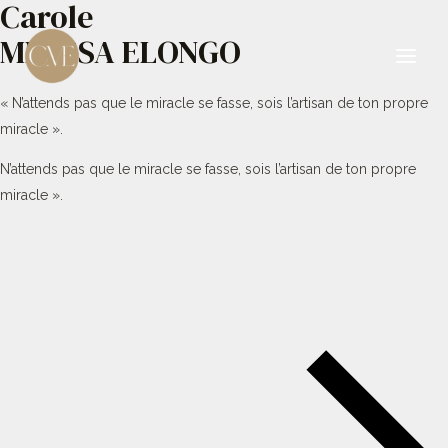
Carole
Aller
au
MBESSA ELONGO
contenu
Main
« N’attends pas que le miracle se fasse, sois l’artisan de ton propre
Men
miracle ».
N’attends pas que le miracle se fasse, sois l’artisan de ton propre
miracle ».