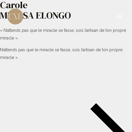
Carole
Aller
au
MBESSA ELONGO
contenu
Main
« N’attends pas que le miracle se fasse, sois l’artisan de ton propre
Men
miracle ».
N’attends pas que le miracle se fasse, sois l’artisan de ton propre
miracle ».