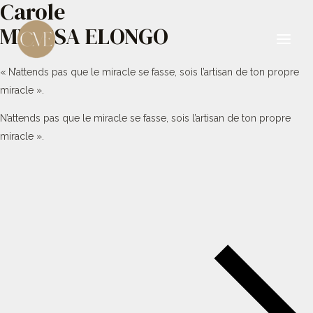
Carole
Aller
au
MBESSA ELONGO
contenu
Main
« N’attends pas que le miracle se fasse, sois l’artisan de ton propre
Men
miracle ».
N’attends pas que le miracle se fasse, sois l’artisan de ton propre
miracle ».