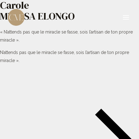
Carole
Aller
au
MBESSA ELONGO
contenu
Main
« N’attends pas que le miracle se fasse, sois l’artisan de ton propre
Men
miracle ».
N’attends pas que le miracle se fasse, sois l’artisan de ton propre
miracle ».