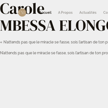
Carole
Aller
au
Accueil
A Propos
Actualités
Co
MBESSA ELONG
contenu
« N’attends pas que le miracle se fasse, sois l’artisan de ton p
N’attends pas que le miracle se fasse, sois l’artisan de ton pro