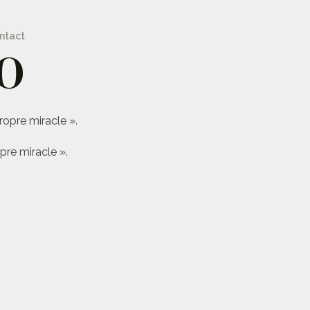
ntact
O
ropre miracle ».
pre miracle ».