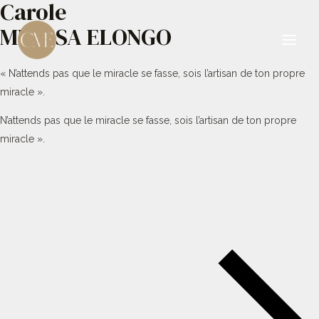
Carole
Aller
au
MBESSA ELONGO
contenu
Main
« N’attends pas que le miracle se fasse, sois l’artisan de ton propre
Men
miracle ».
N’attends pas que le miracle se fasse, sois l’artisan de ton propre
miracle ».