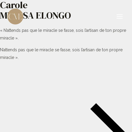
Carole
Aller
au
MBESSA ELONGO
contenu
Main
« N’attends pas que le miracle se fasse, sois l’artisan de ton propre
Men
miracle ».
N’attends pas que le miracle se fasse, sois l’artisan de ton propre
miracle ».