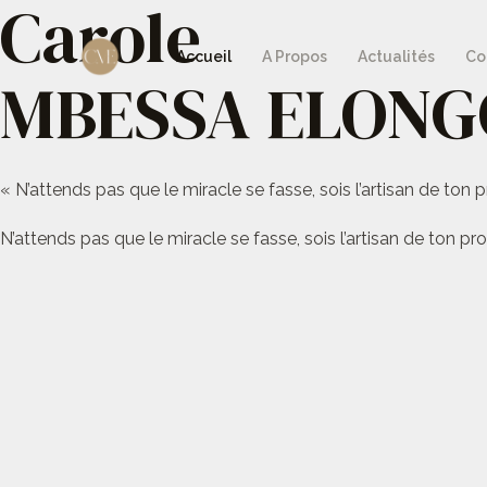
Carole
Aller
au
Accueil
A Propos
Actualités
Co
MBESSA ELONG
contenu
« N’attends pas que le miracle se fasse, sois l’artisan de ton p
N’attends pas que le miracle se fasse, sois l’artisan de ton pro