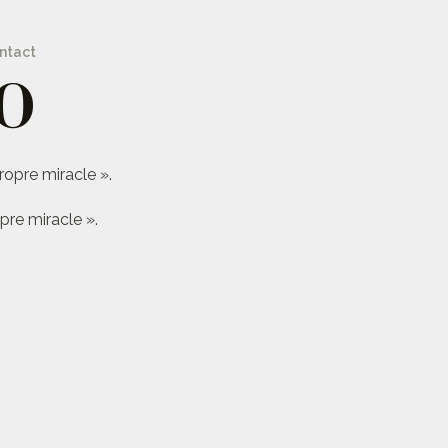
ntact
O
ropre miracle ».
pre miracle ».