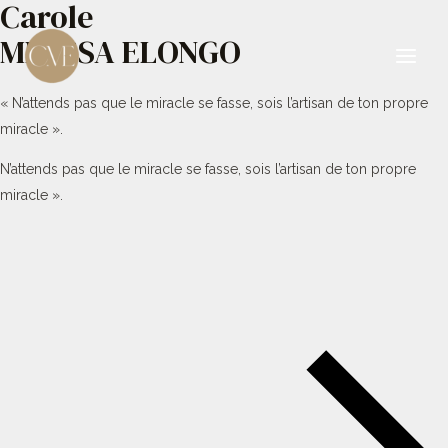
Carole
Aller
au
MBESSA ELONGO
contenu
Main
« N’attends pas que le miracle se fasse, sois l’artisan de ton propre
Men
miracle ».
N’attends pas que le miracle se fasse, sois l’artisan de ton propre
miracle ».