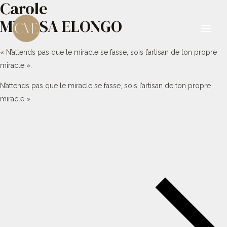
Carole
Aller
au
MBESSA ELONGO
contenu
Main
« N’attends pas que le miracle se fasse, sois l’artisan de ton propre
Men
miracle ».
N’attends pas que le miracle se fasse, sois l’artisan de ton propre
miracle ».