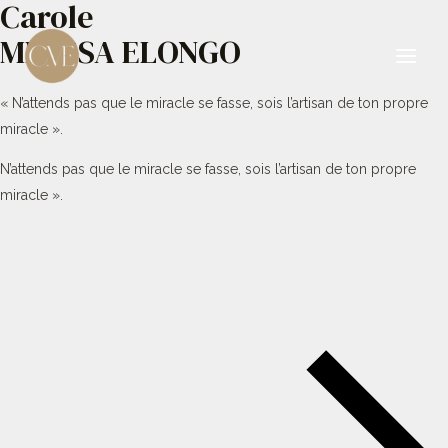
Carole
Aller
au
MBESSA ELONGO
contenu
Main
« N’attends pas que le miracle se fasse, sois l’artisan de ton propre
Men
miracle ».
N’attends pas que le miracle se fasse, sois l’artisan de ton propre
miracle ».