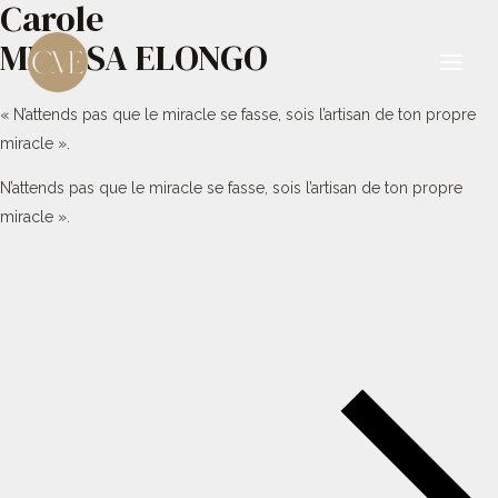
Carole
Aller
au
MBESSA ELONGO
contenu
Main
« N’attends pas que le miracle se fasse, sois l’artisan de ton propre
Men
miracle ».
N’attends pas que le miracle se fasse, sois l’artisan de ton propre
miracle ».