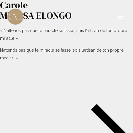
Carole
Aller
au
MBESSA ELONGO
contenu
Main
« N’attends pas que le miracle se fasse, sois l’artisan de ton propre
Men
miracle ».
N’attends pas que le miracle se fasse, sois l’artisan de ton propre
miracle ».