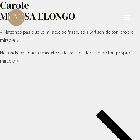
Carole
Aller
au
MBESSA ELONGO
contenu
Main
« N’attends pas que le miracle se fasse, sois l’artisan de ton propre
Men
miracle ».
N’attends pas que le miracle se fasse, sois l’artisan de ton propre
miracle ».