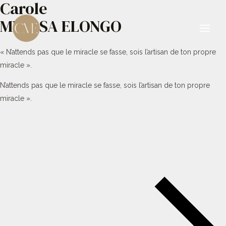
Carole
Aller
au
MBESSA ELONGO
contenu
Main
« N’attends pas que le miracle se fasse, sois l’artisan de ton propre
Men
miracle ».
N’attends pas que le miracle se fasse, sois l’artisan de ton propre
miracle ».