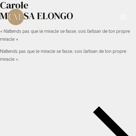
Carole
Aller
au
MBESSA ELONGO
contenu
Main
« N’attends pas que le miracle se fasse, sois l’artisan de ton propre
Men
miracle ».
N’attends pas que le miracle se fasse, sois l’artisan de ton propre
miracle ».