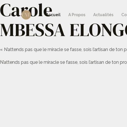
Carole
Aller
au
Accueil
A Propos
Actualités
Co
MBESSA ELONG
contenu
« N’attends pas que le miracle se fasse, sois l’artisan de ton p
N’attends pas que le miracle se fasse, sois l’artisan de ton pro