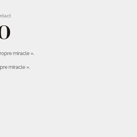
ntact
O
ropre miracle ».
pre miracle ».