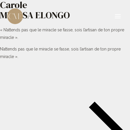
Carole
Aller
au
MBESSA ELONGO
contenu
Main
« N’attends pas que le miracle se fasse, sois l’artisan de ton propre
Men
miracle ».
N’attends pas que le miracle se fasse, sois l’artisan de ton propre
miracle ».